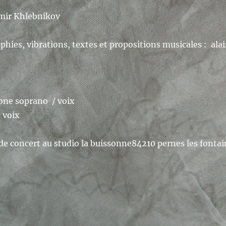
imir Khlebnikov
ies, vibrations, textes et propositions musicales : alai
one soprano / voix
/ voix
 de concert au studio la buissonne84210 pernes les fonta