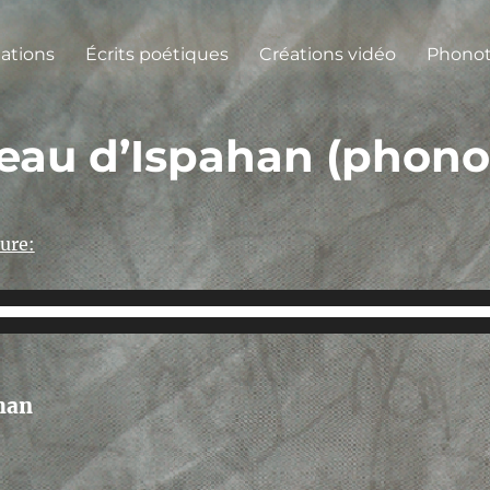
lations
Écrits poétiques
Créations vidéo
Phono
au d’Ispahan (phono
ure:
han