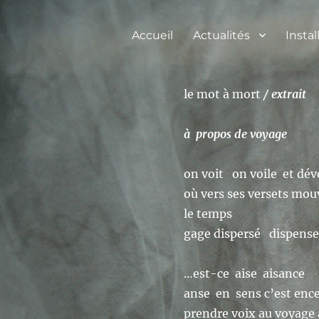
Accueil
Actualités
Instal
le mot à mort
/
extrait
à propos de voyage
on voit on voile et dév
où vers ses versets mou
le temps
gage dispersé dispens
…est-ce aise aisance
anse en sens c’est ence
prendre voix au voyage