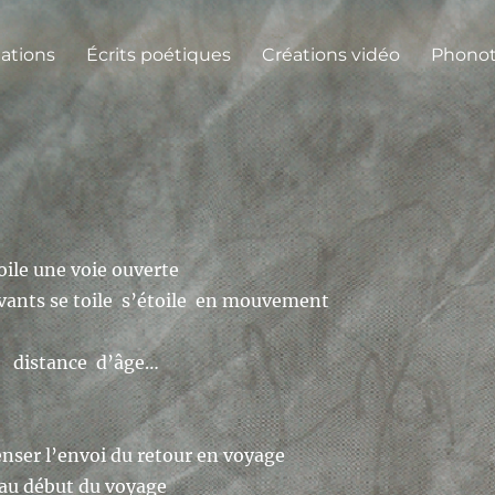
lations
Écrits poétiques
Créations vidéo
Phono
oile une voie ouverte
vants se toile s’étoile en mouvement
e distance d’âge…
nser l’envoi du retour en voyage
 au début du voyage