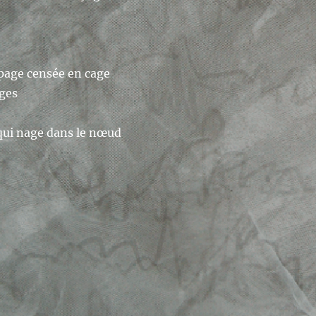
 page censée en cage
ges
e qui nage dans le nœud